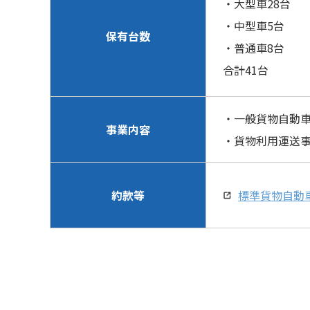
・大型車28台
・中型車5台
保有台数
・普通車8台
合計41台
・一般貨物自動
事業内容
・貨物利用運送
約款等
標準貨物自動